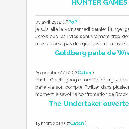
HUNTER GAMES : 
01 avril 2012 ( #
PoP
)
je suis allé le voir samedi dernier Hunger g
J'crois que les livres sont vraiment trop de
mais on peut pas dire que c'est un mauvais fil
Goldberg parle de Wr
29 octobre 2010 ( #
Catch
)
Photo Credit: google.com Goldberg, anci
parlé via son compte Twitter dans plusieu
moment, à savoir la confrontation de Brock L
The Undertaker ouvert
15 mars 2012 ( #
Catch
)