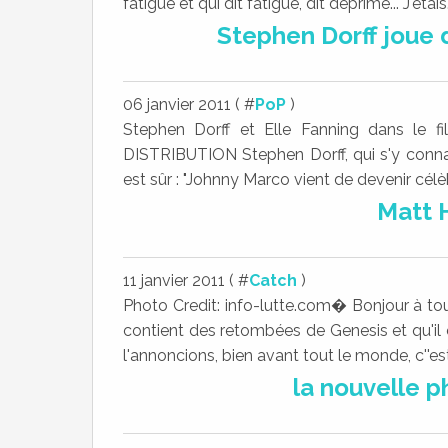
fatigue et qui dit fatigue, dit déprime... J'étais.
Stephen Dorff joue
06 janvier 2011 ( #
PoP
)
Stephen Dorff et Elle Fanning dans le f
DISTRIBUTION Stephen Dorff, qui s'y connaî
est sûr : "Johnny Marco vient de devenir célè
Matt 
11 janvier 2011 ( #
Catch
)
Photo Credit: info-lutte.com� Bonjour à to
contient des retombées de Genesis et qu'il
l'annoncions, bien avant tout le monde, c''est
la nouvelle 