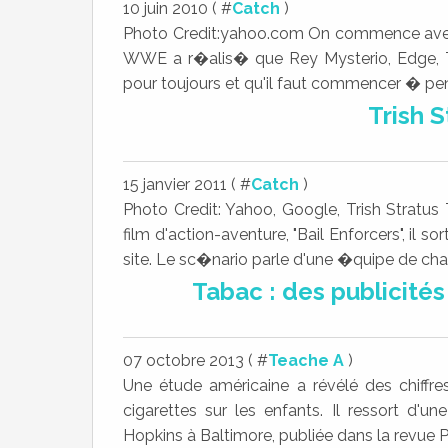
10 juin 2010 ( #
Catch
)
Photo Credit:yahoo.com On commence avec l
WWE a r�alis� que Rey Mysterio, Edge, T
pour toujours et qu'il faut commencer � pens
Trish S
15 janvier 2011 ( #
Catch
)
Photo Credit: Yahoo, Google, Trish Stratus T
film d'action-aventure, "Bail Enforcers", il s
site. Le sc�nario parle d'une �quipe de chas
Tabac : des publicité
07 octobre 2013 ( #
Teache A
)
Une étude américaine a révélé des chiffres
cigarettes sur les enfants. Il ressort d'
Hopkins à Baltimore, publiée dans la revue Pe