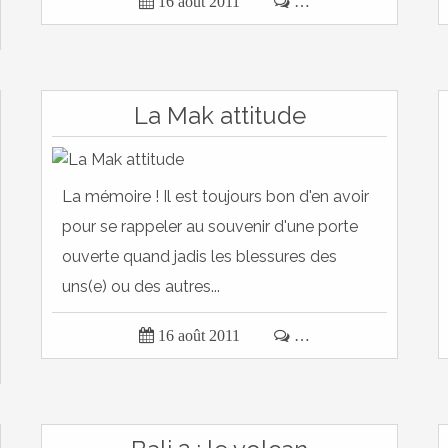

16 août 2011

…
La Mak attitude
La mémoire ! Il est toujours bon d'en avoir
pour se rappeler au souvenir d'une porte
ouverte quand jadis les blessures des
uns(e) ou des autres...

16 août 2011

…