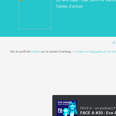
Séries d'antan
A
Voir le profil de
Kitano
sur le portail Overblog
Créer un blog gratuit sur Ov
FACE A - un podcast 
FACE A #30 : Eve A