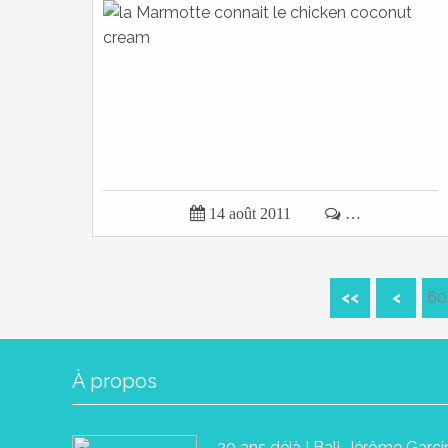

14 août 2011

…
<<
<
60
À propos
20 ans déjà ! Bali, Jérôme Garc