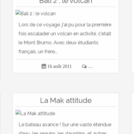
Bali 2 : le volcan
Lors de ce voyage, j'ai pu pour la première
fois escalader un volcan en activité, c'etait
le Mont Brumo. Avec deux étudiants
français, un frère...

16 août 2011

…
La Mak attitude
Le bateau avance ! Sur une vaste étendue
d'eau, les requins, les dauphins, et autres