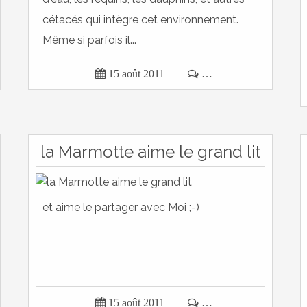
cétacés qui intègre cet environnement.
Même si parfois il...

15 août 2011

…
la Marmotte aime le grand lit
et aime le partager avec Moi ;-)

15 août 2011

…