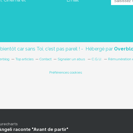
 bientôt car sans Toi, c'est pas pareil ! - Hébergé par
Overbl
erblog
Top articles
Contact
Signaler un abus
C.G.U.
Rémunération e
Préférences cookies
Purecharts
ngeli raconte "Avant de partir"