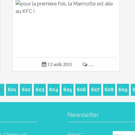

13 août 2011

…
0
601
602
603
604
605
606
607
608
609
Newsletter
in, Cinéma et
Email