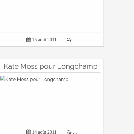

15 août 2011

…
Kate Moss pour Longchamp

14 août 2011

…