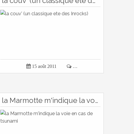
la couv' (un classique ete des Inrocks)

15 août 2011

…
la Marmotte m'indique la voie en cas de tsunami