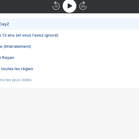
 DayZ
 a 13 ans (et vous l'avez ignoré)
e (littéralement)
im Rayan
 toutes les règles
s les jeux vidéo
us choquant de Rockstar ? - Le scandale BULLY
e plus moche de Steam
du RÊVE tourne au CAUCHEMAR
pendant 8 heures
it… à tort