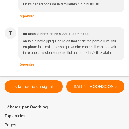
futurs générations de la famille!hihihihihihi!!!!!!!!!!!
Répondre
T
titi alain le brice de rien
22/11/2005 21:00
oh lalala notre jipi qui brille en thailande ma parole il va finir
en phare lol c est thalassa qui va etre content il vont pouvoir
faire une emission sur notre jipi national <br /> titi z alain
Répondre
< la theorie du signal
BALI 4 ; MOONSOON >
Hébergé par Overblog
Top articles
Pages