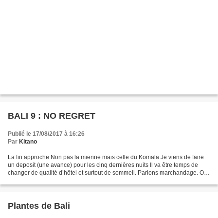
BALI 9 : NO REGRET
Publié le 17/08/2017 à 16:26
Par
Kitano
La fin approche Non pas la mienne mais celle du Komala Je viens de faire
un deposit (une avance) pour les cinq dernières nuits Il va être temps de
changer de qualité d’hôtel et surtout de sommeil. Parlons marchandage. On
part pour se renseigner sur le...
Plantes de Bali