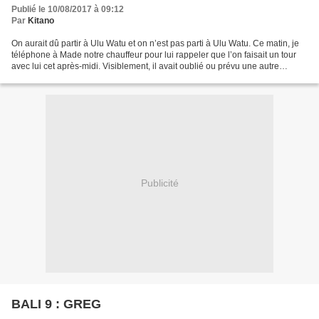
Publié le 10/08/2017 à 09:12
Par
Kitano
On aurait dû partir à Ulu Watu et on n’est pas parti à Ulu Watu. Ce matin, je
téléphone à Made notre chauffeur pour lui rappeler que l’on faisait un tour
avec lui cet après-midi. Visiblement, il avait oublié ou prévu une autre
course. Pas grave, report...
Publicité
BALI 9 : GREG