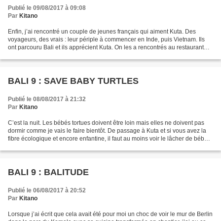
Publié le 09/08/2017 à 09:08
Par
Kitano
Enfin, j’ai rencontré un couple de jeunes français qui aiment Kuta. Des
voyageurs, des vrais : leur périple à commencer en Inde, puis Vietnam. Ils
ont parcouru Bali et ils apprécient Kuta. On les a rencontrés au restaurant
muslim (lorsque l’on tourne...
BALI 9 : SAVE BABY TURTLES
Publié le 08/08/2017 à 21:32
Par
Kitano
C’est la nuit. Les bébés tortues doivent être loin mais elles ne doivent pas
dormir comme je vais le faire bientôt. De passage à Kuta et si vous avez la
fibre écologique et encore enfantine, il faut au moins voir le lâcher de bébés
tortues. Remontons...
BALI 9 : BALITUDE
Publié le 06/08/2017 à 20:52
Par
Kitano
Lorsque j’ai écrit que cela avait été pour moi un choc de voir le mur de Berlin