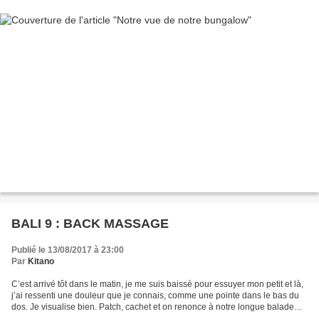
BALI 9 : BACK MASSAGE
Publié le 13/08/2017 à 23:00
Par
Kitano
C’est arrivé tôt dans le matin, je me suis baissé pour essuyer mon petit et là,
j’ai ressenti une douleur que je connais, comme une pointe dans le bas du
dos. Je visualise bien. Patch, cachet et on renonce à notre longue balade
vers Semyniak, à la recherche...