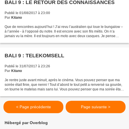
BALI 9 : LE RETOUR DES CONNAISSANCES
Publié le 01/08/2017 à 23:00
Par
Kitano
Que de rencontres aujourd’hui ! J’ai revu l’australien qui loue le bungalow –
à l’année - à l’opposé du notre. Il est encore avec son fils métis. On n’a
jamais vu la mère. Il est toujours en moto avec deux casques. Je pense
qu’en Australie, les enfants...
BALI 9 : TELEKOMSELL
Publié le 31/07/2017 à 23:26
Par
Kitano
Je rentre juste avant minuit, après le cinéma. Vous pouvez penser que ma
soirée était finie, que nenni ! Tout d’abord le tout petit a renversé sa gourde,
on tourne le matelas mais sans lui. Vous pouvez penser que ma soirée était
terminé, mais non, dans...
< Page précédente
Page suivante >
Hébergé par Overblog