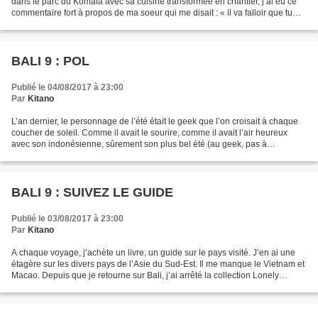
dans le parc du Komala avec sa cuisine transformée en chantier, j’ai eu ce
commentaire fort à propos de ma soeur qui me disait : « il va falloir que tu
changes d’endroit pour...
BALI 9 : POL
Publié le 04/08/2017 à 23:00
Par
Kitano
L’an dernier, le personnage de l’été était le geek que l’on croisait à chaque
coucher de soleil. Comme il avait le sourire, comme il avait l’air heureux
avec son indonésienne, sûrement son plus bel été (au geek, pas à
l’indonésienne !). Il était dans...
BALI 9 : SUIVEZ LE GUIDE
Publié le 03/08/2017 à 23:00
Par
Kitano
A chaque voyage, j’achète un livre, un guide sur le pays visité. J’en ai une
étagère sur les divers pays de l’Asie du Sud-Est. Il me manque le Vietnam et
Macao. Depuis que je retourne sur Bali, j’ai arrêté la collection Lonely
Planet. En fait, j’en ai...