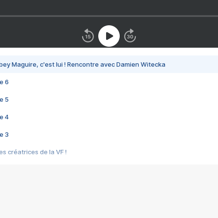
bey Maguire, c'est lui ! Rencontre avec Damien Witecka
e 6
e 5
e 4
e 3
s créatrices de la VF !
e 2
e 1
e Mektoub My Love arrive enfin ! Rencontre avec Shaïn Boumedine et Sal