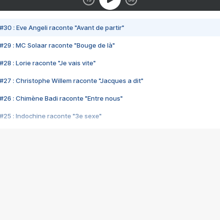
#30 : Eve Angeli raconte "Avant de partir"
#29 : MC Solaar raconte "Bouge de là"
28 : Lorie raconte "Je vais vite"
#27 : Christophe Willem raconte "Jacques a dit"
#26 : Chimène Badi raconte "Entre nous"
#25 : Indochine raconte "3e sexe"
#24 : Zaho raconte "C'est chelou"
#23 : Patrick Bruel raconte "Au café des délices"
#22 : Kyo raconte "Le chemin"
#21 : Nolwenn Leroy raconte "Cassé"
#20 : Patrick Hernandez raconte "Born to be alive"