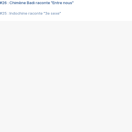
#26 : Chimène Badi raconte "Entre nous"
#25 : Indochine raconte "3e sexe"
#24 : Zaho raconte "C'est chelou"
#23 : Patrick Bruel raconte "Au café des délices"
#22 : Kyo raconte "Le chemin"
#21 : Nolwenn Leroy raconte "Cassé"
#20 : Patrick Hernandez raconte "Born to be alive"
#19 : Lorie raconte "Près de moi"
#18 : Michael Jones raconte "A nos actes manqués" (avec Jean-Jacque
#17 : Khaled raconte "Aïcha"
#16 : Corneille raconte "Parce qu'on vient de loin"
#15 : Indochine raconte "L'aventurier"
14 : Lorie raconte "Sur un air latino"