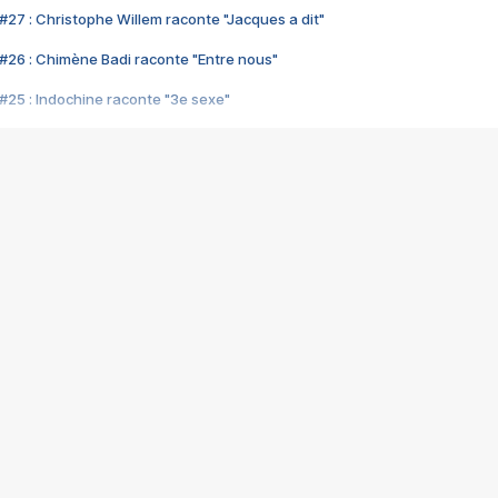
#27 : Christophe Willem raconte "Jacques a dit"
#26 : Chimène Badi raconte "Entre nous"
#25 : Indochine raconte "3e sexe"
#24 : Zaho raconte "C'est chelou"
#23 : Patrick Bruel raconte "Au café des délices"
#22 : Kyo raconte "Le chemin"
#21 : Nolwenn Leroy raconte "Cassé"
#20 : Patrick Hernandez raconte "Born to be alive"
#19 : Lorie raconte "Près de moi"
#18 : Michael Jones raconte "A nos actes manqués" (avec Jean-Jacque
#17 : Khaled raconte "Aïcha"
#16 : Corneille raconte "Parce qu'on vient de loin"