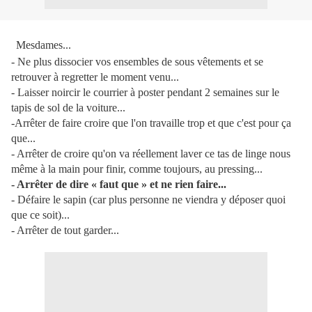
Mesdames...
- Ne plus dissocier vos ensembles de sous vê
tements et se
retrouver
à
regretter le moment venu...
- Laisser noircir le courrier à
poster pendant 2 semaines sur le
tapis de sol de la voiture...
-Arrê
ter de faire croire que l'on travaille trop et que c'est pour
ç
a
que...
- Arrê
ter de croire qu'on va r
é
ellement laver ce tas de linge nous
m
ê
me
à
la main pour finir, comme toujours, au pressing...
- Arrê
ter de dire
«
faut que
»
et ne rien faire...
- Dé
faire le sapin (car plus personne ne viendra y d
é
poser quoi
que ce soit)...
- Arrê
ter de tout garder...