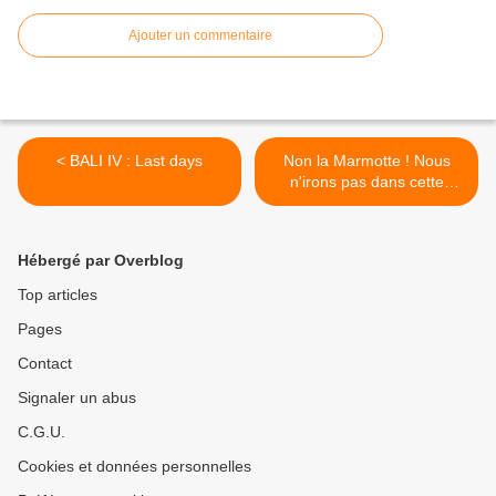
Ajouter un commentaire
< BALI IV : Last days
Non la Marmotte ! Nous
n'irons pas dans cette
chambre a 550 000 roupies
(49 euros), la notre coute
10 fois moins cher ! >
Hébergé par Overblog
Top articles
Pages
Contact
Signaler un abus
C.G.U.
Cookies et données personnelles