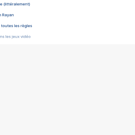
e (littéralement)
im Rayan
 toutes les règles
s les jeux vidéo
us choquant de Rockstar ? - Le scandale BULLY
e plus moche de Steam
du RÊVE tourne au CAUCHEMAR
pendant 8 heures
it… à tort
umiliés par un jeu vidéo
ire - Final Fantasy 8
ti un empire - Age of Empires
story DOFUS