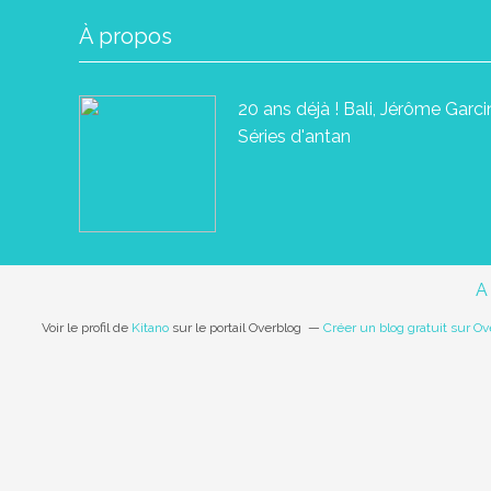
À propos
20 ans déjà ! Bali, Jérôme Garc
Séries d'antan
A
Voir le profil de
Kitano
sur le portail Overblog
Créer un blog gratuit sur Ov