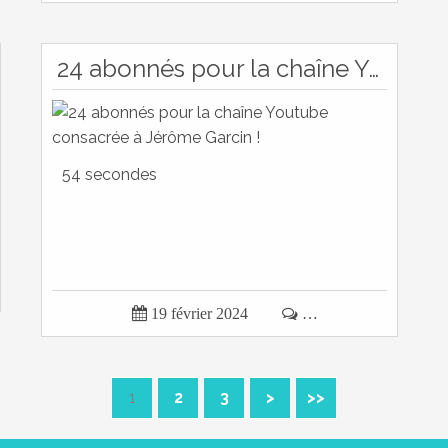
24 abonnés pour la chaîne Youtube consacrée à Jérôme Garcin !
54 secondes

19 février 2024

…
1
2
3
>
>>