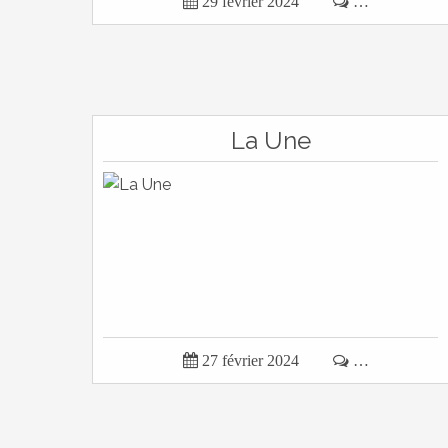

29 février 2024

…
La Une

27 février 2024

…