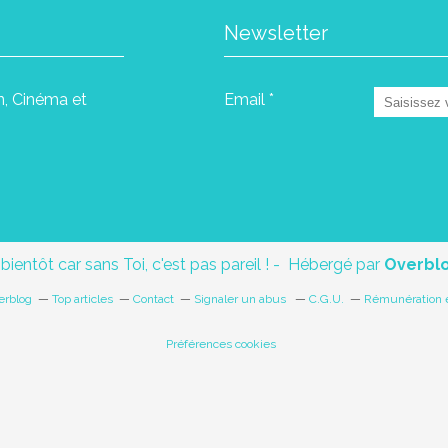
Newsletter
in, Cinéma et
Email
 bientôt car sans Toi, c'est pas pareil ! - Hébergé par
Overbl
erblog
Top articles
Contact
Signaler un abus
C.G.U.
Rémunération e
Préférences cookies