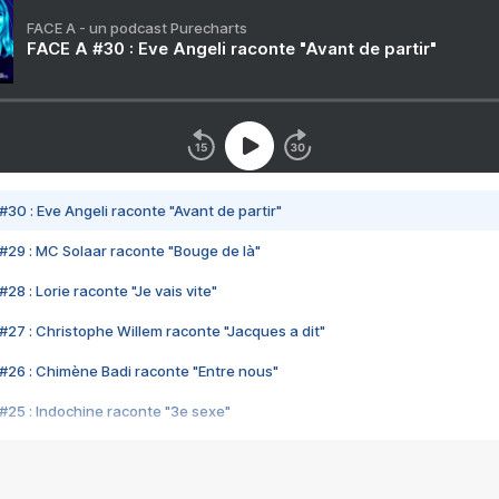
FACE A - un podcast Purecharts
FACE A #30 : Eve Angeli raconte "Avant de partir"
#30 : Eve Angeli raconte "Avant de partir"
#29 : MC Solaar raconte "Bouge de là"
28 : Lorie raconte "Je vais vite"
#27 : Christophe Willem raconte "Jacques a dit"
#26 : Chimène Badi raconte "Entre nous"
#25 : Indochine raconte "3e sexe"
#24 : Zaho raconte "C'est chelou"
#23 : Patrick Bruel raconte "Au café des délices"