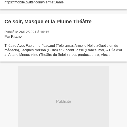
https://mobile.twitter.com/MermetDaniel
Ce soir, Masque et la Plume Théâtre
Publié le 26/12/2021 à 10:15
Par
Kitano
Théâtre Avec Fabienne Pascaud (Télérama), Armelle Héliot (Quotidien du
médecin), Jacques Nerson (L’Obs) et Vincent Josse (France Inter) « L’île d’or
», Ariane Mnouchkine (Théâtre du Soleil) « Les producteurs », Alexis
Michalik (Théâtre de Paris) « La...
Publicité