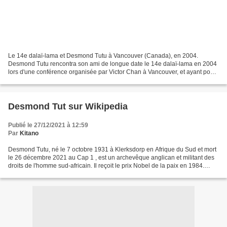
Le 14e dalaï-lama et Desmond Tutu à Vancouver (Canada), en 2004.
Desmond Tutu rencontra son ami de longue date le 14e dalaï-lama en 2004
lors d'une conférence organisée par Victor Chan à Vancouver, et ayant pour
thème la paix et la réconciliation. Faute...
Desmond Tut sur Wikipedia
Publié le 27/12/2021 à 12:59
Par
Kitano
Desmond Tutu, né le 7 octobre 1931 à Klerksdorp en Afrique du Sud et mort
le 26 décembre 2021 au Cap 1 , est un archevêque anglican et militant des
droits de l'homme sud-africain. Il reçoit le prix Nobel de la paix en 1984.
Auteur d'une théologie ubuntu...