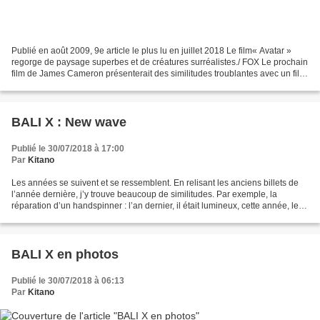
Publié en août 2009, 9e article le plus lu en juillet 2018 Le film« Avatar »
regorge de paysage superbes et de créatures surréalistes./ FOX Le prochain
film de James Cameron présenterait des similitudes troublantes avec un film
sorti l’an dernier... À...
BALI X : New wave
Publié le 30/07/2018 à 17:00
Par
Kitano
Les années se suivent et se ressemblent. En relisant les anciens billets de
l’année dernière, j’y trouve beaucoup de similitudes. Par exemple, la
réparation d’un handspinner : l’an dernier, il était lumineux, cette année, le
handspinner du moisiversaire,...
BALI X en photos
Publié le 30/07/2018 à 06:13
Par
Kitano