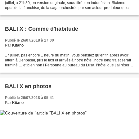
juillet, à 21h30, en version originale, sous-titrée en indonésien. Sixième
opus de la franchise, de la saga orchestrée par son acteur-produteur qu'est
Tom Cruise. Ce qui marque,...
BALI X : Comme d'habitude
Publié le 26/07/2018 à 17:00
Par
Kitano
17 juillet, pas encore 1 heure du matin. Vous pensiez qu’enfin après avoir
atterri à Denpasar, pris le taxi et arrivés à notre hôtel, notre long trajet serait
terminé … et bien non ! Personne au bureau du Lusa, l’hôtel que j’ai réservé
depuis des mois,...
BALI X en photos
Publié le 26/07/2018 à 05:41
Par
Kitano