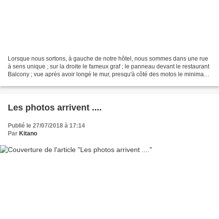
Lorsque nous sortons, à gauche de notre hôtel, nous sommes dans une rue
à sens unique ; sur la droite le fameux graf ; le panneau devant le restaurant
Balcony ; vue après avoir longé le mur, presqu'à côté des motos le minimart
BALI X en photos depuis...
Les photos arrivent ....
Publié le 27/07/2018 à 17:14
Par
Kitano