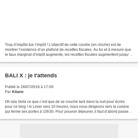
Trop d’impôts tue l’impôt ! L’objectif de cette courbe (en cloche) est de
montrer l’existence d’un plafond de recettes fiscales. Au fur et à mesure que
le taux marginal d’impôt augmente, les recettes fiscales augmentent jusqu’à
un maximum car à partir...
BALI X : je t'attends
Publié le 28/07/2018 à 17:00
Par
Kitano
Oh lala Voilà ce que c’est que de se couche tard dans la nuit pour écrire
pour ce blog ! m Lever vers 10 heures, nous nous dirigeons vers la cuisine
qui ferme ses portes à 10h30. Pour pouvoir déjeuner, il faut d’abord passer
au bureau qui nous donne 3...