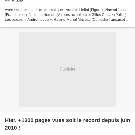
Par
Kitano
Avec les critique de l'art dramatique : Armelle Héliot (Figaro), Vincent Josse
(France Inter), Jacques Nerson (Valeurs actuelles) et Gilles Costaz (Politis).
Les pièces: « Andromaque », Racine-Muriel Mayette (Comédie française) «
Interview », Theo Van...
Publicité
Hier, +1300 pages vues soit le record depuis juin
2010 !