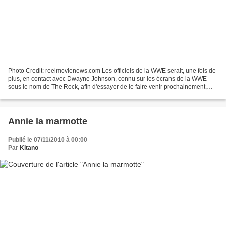
Photo Credit: reelmovienews.com Les officiels de la WWE serait, une fois de
plus, en contact avec Dwayne Johnson, connu sur les écrans de la WWE
sous le nom de The Rock, afin d'essayer de le faire venir prochainement,
pour la promotion de son film nommé...
Annie la marmotte
Publié le 07/11/2010 à 00:00
Par
Kitano