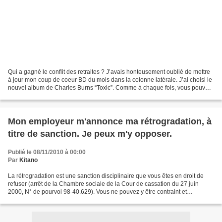
Qui a gagné le conflit des retraites ? J’avais honteusement oublié de mettre
à jour mon coup de coeur BD du mois dans la colonne latérale. J’ai choisi le
nouvel album de Charles Burns “Toxic”. Comme à chaque fois, vous pouvez
lire ma petite chronique...
Mon employeur m'annonce ma rétrogradation, à
titre de sanction. Je peux m'y opposer.
Publié le 08/11/2010 à 00:00
Par
Kitano
La rétrogradation est une sanction disciplinaire que vous êtes en droit de
refuser (arrêt de la Chambre sociale de la Cour de cassation du 27 juin
2000, N° de pourvoi 98-40.629). Vous ne pouvez y être contraint et
l’employeur doit nécessairement recueillir...