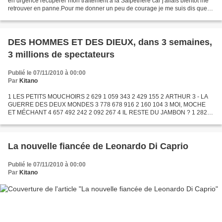
en urgence récupérer mon traitement à la Salpétrière car j'allais bientôt me
retrouver en panne.Pour me donner un peu de courage je me suis dis que
c'était les soldes et...
DES HOMMES ET DES DIEUX, dans 3 semaines,
3 millions de spectateurs
Publié le 07/11/2010 à 00:00
Par
Kitano
1 LES PETITS MOUCHOIRS 2 629 1 059 343 2 429 155 2 ARTHUR 3 - LA
GUERRE DES DEUX MONDES 3 778 678 916 2 160 104 3 MOI, MOCHE
ET MÉCHANT 4 657 492 242 2 092 267 4 IL RESTE DU JAMBON ? 1 282
292 825 292 825 5 LE ROYAUME DE GA'HOOLE - LA LÉGENDE DES
GARDIENS...
La nouvelle fiancée de Leonardo Di Caprio
Publié le 07/11/2010 à 00:00
Par
Kitano