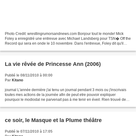
Photo Credit: wrestlingrumorsandnews.com Bonjour tout le monde! Mick
Foley a enregistré une entrevue avec Michael Landsberg pour TSN� Off the
Record qui sera en onde le 10 novembre. Dans l'entrevue, Foley dit qu'il
crois qu''il a souffert de dommages...
La vie rêvée de Princesse Ann (2006)
Publié le 08/11/2010 à 00:00
Par
Kitano
journal L'année dernière j'ai tenu un journal pendant 3 mois ou j'inscrivais
toutes mes actions de la journée afin de peut etre pouvoir expliquer
pourquoi le modiodal ne parvenait pas à me tenir en éveil. Rien trouvé de
concluant... aujourd'hui je décide...
ce soir, le Masque et la Plume théâtre
Publié le 07/11/2010 à 17:05