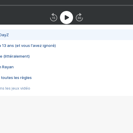
 DayZ
 a 13 ans (et vous l'avez ignoré)
e (littéralement)
im Rayan
 toutes les règles
s les jeux vidéo
us choquant de Rockstar ? - Le scandale BULLY
e plus moche de Steam
du RÊVE tourne au CAUCHEMAR
pendant 8 heures