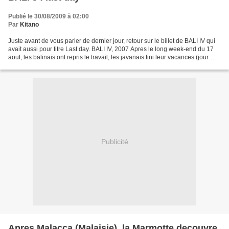
Publié le 30/08/2009 à 02:00
Par
Kitano
Juste avant de vous parler de dernier jour, retour sur le billet de BALI IV qui
avait aussi pour titre Last day. BALI IV, 2007 Apres le long week-end du 17
aout, les balinais ont repris le travail, les javanais fini leur vacances (jour
ferie pour l'independance)...
Publicité
Apres Malacca (Malaisie), la Marmotte decouvre