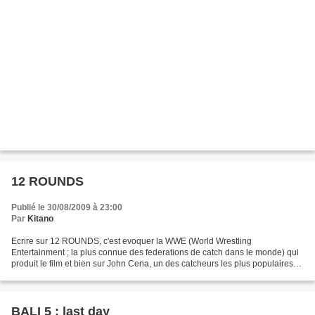
12 ROUNDS
Publié le 30/08/2009 à 23:00
Par
Kitano
Ecrire sur 12 ROUNDS, c'est evoquer la WWE (World Wrestling
Entertainment ; la plus connue des federations de catch dans le monde) qui
produit le film et bien sur John Cena, un des catcheurs les plus populaires
mais aussi decrie des champion du monde...
BALI 5 : last day