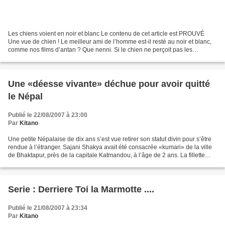
Les chiens voient en noir et blanc Le contenu de cet article est PROUVÉ
Une vue de chien ! Le meilleur ami de l’homme est-il resté au noir et blanc,
comme nos films d’antan ? Que nenni. Si le chien ne perçoit pas les
couleurs comme l’homme, il les voit...
Une «déesse vivante» déchue pour avoir quitté
le Népal
Publié le 22/08/2007 à 23:00
Par
Kitano
Une petite Népalaise de dix ans s’est vue retirer son statut divin pour s’être
rendue à l’étranger. Sajani Shakya avait été consacrée «kumari» de la ville
de Bhaktapur, près de la capitale Katmandou, à l’âge de 2 ans. La fillette
était depuis révérée...
Serie : Derriere Toi la Marmotte ....
Publié le 21/08/2007 à 23:34
Par
Kitano