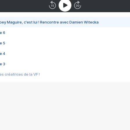
bey Maguire, c'est lui ! Rencontre avec Damien Witecka
e 6
e 5
e 4
e 3
s créatrices de la VF !
e 2
e 1
e Mektoub My Love arrive enfin ! Rencontre avec Shaïn Boumedine et Sal
i : après Toni en famille
elle réalise le bouleversant Dites lui que je l'aime