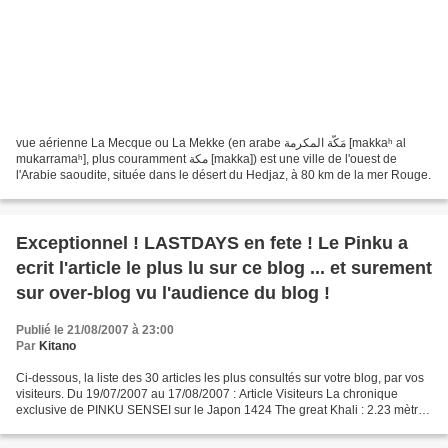
vue aérienne La Mecque ou La Mekke (en arabe مَكَّة المكرمة [makkaʰ al
mukarramaʰ], plus couramment مكة [makka]) est une ville de l'ouest de
l'Arabie saoudite, située dans le désert du Hedjaz, à 80 km de la mer Rouge.
Exceptionnel ! LASTDAYS en fete ! Le Pinku a
ecrit l'article le plus lu sur ce blog ... et surement
sur over-blog vu l'audience du blog !
Publié le 21/08/2007 à 23:00
Par
Kitano
Ci-dessous, la liste des 30 articles les plus consultés sur votre blog, par vos
visiteurs. Du 19/07/2007 au 17/08/2007 : Article Visiteurs La chronique
exclusive de PINKU SENSEI sur le Japon 1424 The great Khali : 2.23 mètres
pour 190 kg ! 1045 Dita Von...