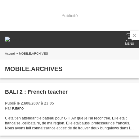
Publicité
MENU
Accueil
» MOBILE.ARCHIVES
MOBILE.ARCHIVES
BALI 2 : French teacher
Publié le 23/08/2007 à 23:05
Par
Kitano
C'etait en attendant le bateau pour Gilli Air que je l'ai recontree. Elle etait
francaise, celibataire, de ma region. Elle etait aussi professeur de francais.
Nous avons fait connaissance et decide de trouver deux bungalows dans le
meme endroit. Nous...