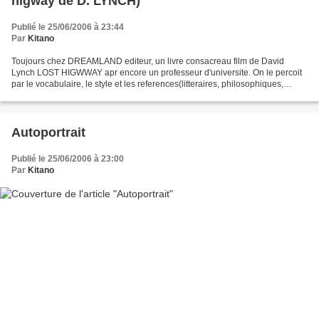
higway de D. LYNCH)
Publié le 25/06/2006 à 23:44
Par
Kitano
Toujours chez DREAMLAND editeur, un livre consacreau film de David
Lynch LOST HIGWWAY apr encore un professeur d'universite. On le percoit
par le vocabulaire, le style et les references(litteraires, philosophiques,
esthetiques - notamment F> BACON)> Ce...
Autoportrait
Publié le 25/06/2006 à 23:00
Par
Kitano