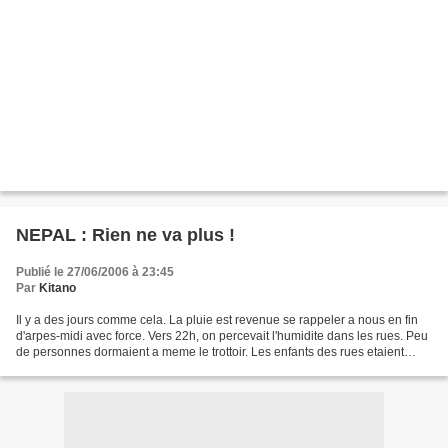
NEPAL : Rien ne va plus !
Publié le 27/06/2006 à 23:45
Par
Kitano
Il y a des jours comme cela. La pluie est revenue se rappeler a nous en fin
d'arpes-midi avec force. Vers 22h, on percevait l'humidite dans les rues. Peu
de personnes dormaient a meme le trottoir. Les enfants des rues etaient
dans un recoin, derriere...