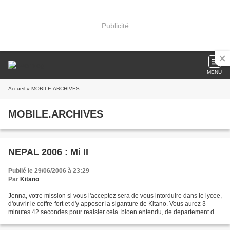
Publicité
MENU
Accueil
» MOBILE.ARCHIVES
MOBILE.ARCHIVES
NEPAL 2006 : Mi II
Publié le 29/06/2006 à 23:29
Par
Kitano
Jenna, votre mission si vous l'acceptez sera de vous intorduire dans le lycee,
d'ouvrir le coffre-fort et d'y apposer la siganture de Kitano. Vous aurez 3
minutes 42 secondes pour realsier cela. bioen entendu, de departement des
Marmottes niera toute...