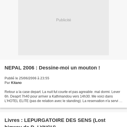
Publicité
NEPAL 2006 : Dessine-moi un mouton !
Publié le 25/06/2006 à 23:55
Par
Kitano
Retour a la case depart. La nuit fut courte et pas agreable. mal dormi. Lever
6h. Deaprt 7h40 pour arriver a Kathmandou vers 14h30. Me voici dans
L'HOTEL ELITE (pas de relation avec le standing). La reservation n'a servi a
rien. On me montre une triple,...
Livres : LEPURGATOIRE DES SENS (Lost