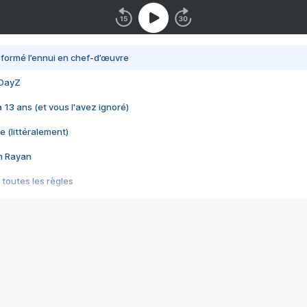
nsformé l’ennui en chef-d’œuvre
 DayZ
 a 13 ans (et vous l'avez ignoré)
e (littéralement)
im Rayan
 toutes les règles
s les jeux vidéo
us choquant de Rockstar ? - Le scandale BULLY
e plus moche de Steam
du RÊVE tourne au CAUCHEMAR
pendant 8 heures