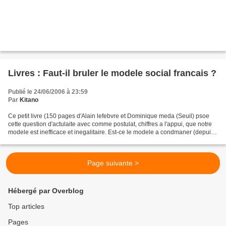
Livres : Faut-il bruler le modele social francais ?
Publié le 24/06/2006 à 23:59
Par
Kitano
Ce petit livre (150 pages d'Alain lefebvre et Dominique meda (Seuil) psoe
cette question d'actulaite avec comme postulat, chiffres a l'appui, que notre
modele est inefficace et inegalitaire. Est-ce le modele a condmaner (depuis
le 2e guerre mondiale,...
Page suivante >
Hébergé par Overblog
Top articles
Pages