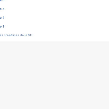
e 6
e 5
e 4
e 3
s créatrices de la VF !
e 2
e 1
e Mektoub My Love arrive enfin ! Rencontre avec Shaïn Boumedine et Sal
i : après Toni en famille
elle réalise le bouleversant Dites lui que je l'aime
ais ! Rencontre autour de Vie privée de Rebecca Zlotowski
 de Marguerite, Grave... Rencontre avec Ella Rumpf
 Les Rêveurs, un film intime sur la santé mentale