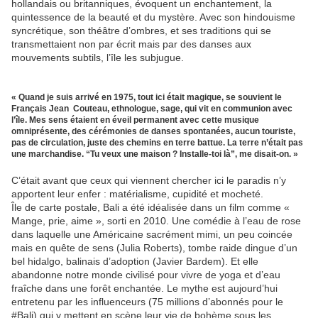
hollandais ou britanniques, évoquent un enchantement, la
quintessence de la beauté et du mystère. Avec son­ hindouisme
syncrétique, son théâtre d’ombres, et ses traditions qui se
transmettaient non par écrit mais par des danses aux
mouvements subtils, l’île les subjugue.
« Quand je suis arrivé en 1975, tout ici était magique, se souvient le
Français Jean ­ Couteau, ethnologue, sage, qui vit en communion avec
l’île. Mes sens étaient en éveil permanent avec cette musique
omniprésente, des cérémonies de danses spontanées, aucun touriste,
pas de circulation, juste des chemins en terre battue. La terre n’était pas
une marchandise. “Tu veux une maison ? Installe-toi là”, me disait-on. »
C’était avant que ceux qui viennent chercher ici le paradis n’y
apportent leur enfer : matérialisme, cupidité et mocheté.
Île de carte postale, Bali a été idéalisée dans un film comme «
Mange, prie, aime », sorti en 2010. Une comédie à l’eau de rose
dans laquelle une Américaine sacrément mimi, un peu coincée
mais en quête de sens (Julia Roberts), tombe raide dingue d’un
bel hidalgo, balinais d’adoption (Javier Bardem). Et elle
abandonne notre monde civilisé pour vivre de yoga et d’eau
fraîche dans une forêt enchantée. Le mythe est aujourd’hui
entretenu par les influenceurs (75 millions d’abonnés pour le
#Bali) qui y mettent en scène leur vie de bohème sous les