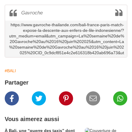
Gavroche
https://www.gavroche-thailande.com/bali-france-paris-match-
expose-la-descente-aux-enfers-de-lile-indonesienne/?
utm_medium=email&utm_campaign=La%20semaine%20de%
20Gavroche%20au%2016%20juin%202025&utm_content=La
%20semaine%20de%20Gavroche%20au%2016%20juin%202
025%20CID_0c9dcf851e4c2e616318b420ab696a73&ut
#BALI
Partager
Vous aimerez aussi
À Bali, une “guerre des taxis” dont