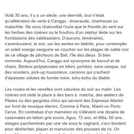
Voilà 30 ans, il y a un siècle, une éternité, tout n’était
qu’allitération de verts à Canggu : émeraude, chartreuse ou
malachite. Ne vous chatouillait l’ouïe que le frisottis du vent sur
les herbes des rizières ou le froufrou d’un zéphyr tiède sur les
frondaisons des calebassiers. D’aucuns, téméraires,
s’aventuraient, le soir, sur les sentes en latérite, pour contempler
un soleil orange sanguine se coucher sur les plages de sable noir
de ce village de pêcheurs de Bali, l’île des dieux. Si bien
nommée. Aujourd’hui, Canggu est synonyme de barouf et de
chaos. Bimbos polytatouées en bikini, juchées, sans casque, sur
des scooters, pick-up toussoteux, camions qui crachent
d’épaisses volutes de fumée noire, tohu-bohu du diable.
Les routes et les venelles sont saturées du soir au matin. Les
rizières ont cédé la place à des bars à ­ matcha, des ateliers de
Pilates ou des gargotes chics qui servent des Espresso Martini
sur fond de musique électro. Comme à Paris, Miami ou Porto
Cervo. En contrebas d’un mamelon où s’élèvent une dizaine de
casemates en béton gris souris, Agus, 72 ans, et Wita, 50 ans,
visages parcheminés par une vie sous le cagnard, s’arc-boutent
pour désherber, piquer et manucurer des pousses de riz. Un