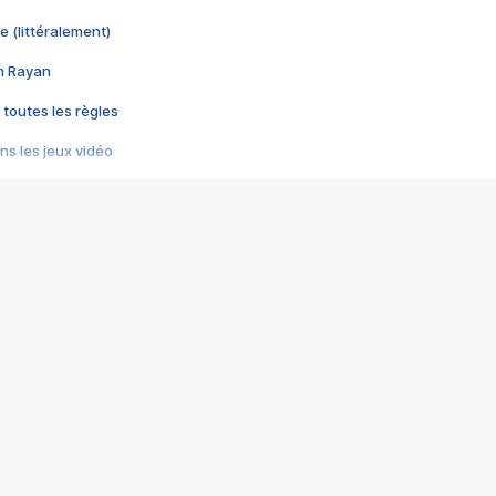
e (littéralement)
im Rayan
 toutes les règles
s les jeux vidéo
us choquant de Rockstar ? - Le scandale BULLY
e plus moche de Steam
du RÊVE tourne au CAUCHEMAR
pendant 8 heures
it… à tort
umiliés par un jeu vidéo
ire - Final Fantasy 8
ti un empire - Age of Empires