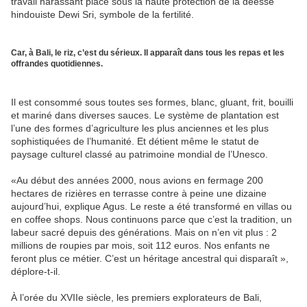
travail harassant placé sous la haute protection de la déesse
hindouiste Dewi Sri, symbole de la fertilité.
Car, à Bali, le riz, c’est du sérieux. Il apparaît dans tous les repas et les
offrandes quotidiennes.
Il est consommé sous toutes ses formes, blanc, gluant, frit, bouilli
et mariné dans diverses sauces. Le système de plantation est
l’une des formes d’agriculture les plus anciennes et les plus
sophistiquées de l’humanité. Et détient même le statut de
paysage culturel classé au patrimoine mondial de l’Unesco.
«Au début des années 2000, nous avions en fermage 200
hectares de rizières en terrasse contre à peine une dizaine
aujourd’hui, explique Agus. Le reste a été transformé en villas ou
en coffee shops. Nous continuons parce que c’est la tradition, un
labeur sacré depuis des générations. Mais on n’en vit plus : 2
millions de roupies par mois, soit 112 euros. Nos enfants ne
feront plus ce métier. C’est un héritage ancestral qui disparaît »,
déplore-t-il.
À l’orée du XVIIe siècle, les premiers explorateurs de Bali,