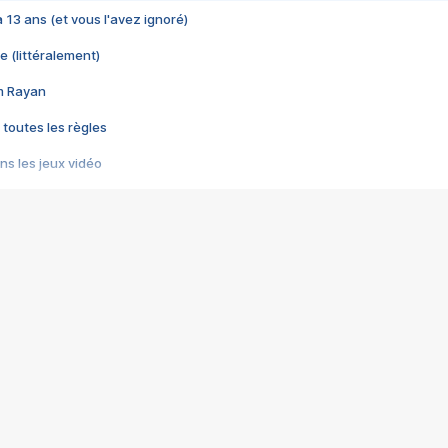
 a 13 ans (et vous l'avez ignoré)
e (littéralement)
im Rayan
 toutes les règles
s les jeux vidéo
us choquant de Rockstar ? - Le scandale BULLY
e plus moche de Steam
du RÊVE tourne au CAUCHEMAR
pendant 8 heures
it… à tort
umiliés par un jeu vidéo
ire - Final Fantasy 8