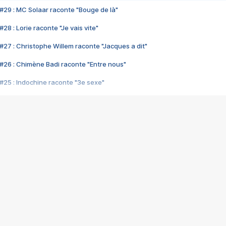
#29 : MC Solaar raconte "Bouge de là"
28 : Lorie raconte "Je vais vite"
#27 : Christophe Willem raconte "Jacques a dit"
#26 : Chimène Badi raconte "Entre nous"
#25 : Indochine raconte "3e sexe"
#24 : Zaho raconte "C'est chelou"
#23 : Patrick Bruel raconte "Au café des délices"
#22 : Kyo raconte "Le chemin"
#21 : Nolwenn Leroy raconte "Cassé"
#20 : Patrick Hernandez raconte "Born to be alive"
#19 : Lorie raconte "Près de moi"
#18 : Michael Jones raconte "A nos actes manqués" (avec Jean-Jacque