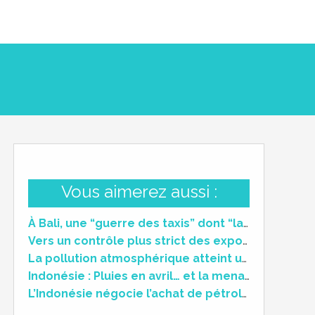
Vous aimerez aussi :
À Bali, une “guerre des taxis” dont “la plupart des touristes ne se doutent pas”
Vers un contrôle plus strict des exportations en Indonésie
La pollution atmosphérique atteint un niveau critique dans plusieurs métropoles en Indonésie
Indonésie : Pluies en avril… et la menace d’un El Niño « Godzilla » en embuscade ?
L’Indonésie négocie l’achat de pétrole brut et de GNL auprès de la Russie