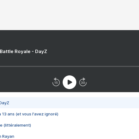
 Battle Royale - DayZ
 DayZ
 a 13 ans (et vous l'avez ignoré)
e (littéralement)
im Rayan