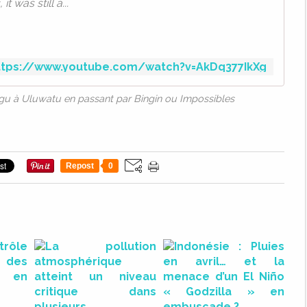
 was still a...
ttps://www.youtube.com/watch?v=AkDq377IkXg
gu à Uluwatu en passant par Bingin ou Impossibles
Repost
0