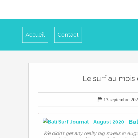
Accueil
Contact
Le surf au mois 

13 septembre 20
Bal
We didn't get any really big swells in Aug