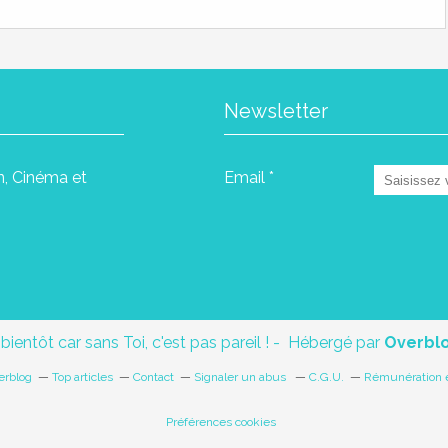
Newsletter
in, Cinéma et
Email
 bientôt car sans Toi, c'est pas pareil ! - Hébergé par
Overbl
erblog
Top articles
Contact
Signaler un abus
C.G.U.
Rémunération e
Préférences cookies