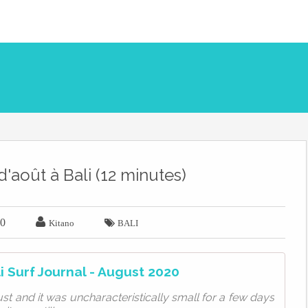
d'août à Bali (12 minutes)

20

Kitano
BALI
i Surf Journal - August 2020
ust and it was uncharacteristically small for a few days