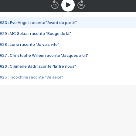
#30 : Eve Angeli raconte "Avant de partir"
#29 : MC Solaar raconte "Bouge de là"
28 : Lorie raconte "Je vais vite"
#27 : Christophe Willem raconte "Jacques a dit"
#26 : Chimène Badi raconte "Entre nous"
#25 : Indochine raconte "3e sexe"
#24 : Zaho raconte "C'est chelou"
#23 : Patrick Bruel raconte "Au café des délices"
#22 : Kyo raconte "Le chemin"
#21 : Nolwenn Leroy raconte "Cassé"
#20 : Patrick Hernandez raconte "Born to be alive"