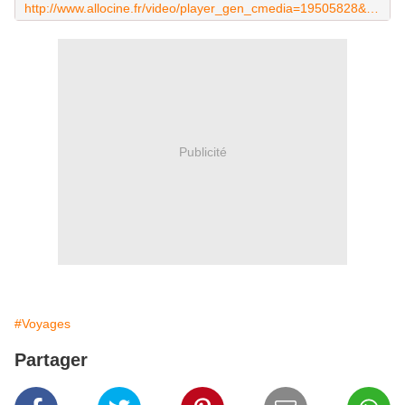
http://www.allocine.fr/video/player_gen_cmedia=19505828&cfilm=50986.html?jwsource=cl
Publicité
#Voyages
Partager