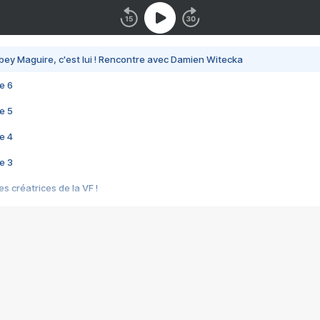
bey Maguire, c'est lui ! Rencontre avec Damien Witecka
e 6
e 5
e 4
e 3
s créatrices de la VF !
e 2
e 1
e Mektoub My Love arrive enfin ! Rencontre avec Shaïn Boumedine et Sal
i : après Toni en famille
elle réalise le bouleversant Dites lui que je l'aime